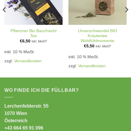
Pflanzner Bio Bauchwohl
Unverschwendet BIO
Tee
Kräutertee
Wohlfühlmomente
€
6,50
inkl. MwST
€
5,50
inkl. MwST
inkl. 10 % MwSt.
inkl. 10 % MwSt.
zzgl.
Versandkosten
zzgl.
Versandkosten
WO FINDE ICH DIE FÜLLBAR?
Lerchenfelderstr. 55
1070 Wien
Österreich
+43 664 65 91 096