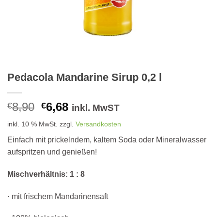
Pedacola Mandarine Sirup 0,2 l
Ursprünglicher
Aktueller
8,90
6,68
€
€
inkl. MwST
Preis
Preis
inkl. 10 % MwSt.
zzgl.
Versandkosten
war:
ist:
€8,90
€6,68.
Einfach mit prickelndem, kaltem Soda oder Mineralwasser
aufspritzen und genießen!
Mischverhältnis: 1 : 8
·
mit frischem Mandarinensaft