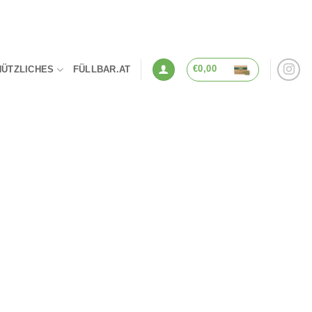
€
0,00
NÜTZLICHES
FÜLLBAR.AT